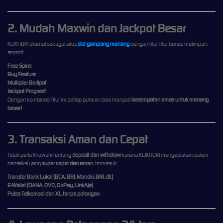
2. Mudah Maxwin dan Jackpot Besar
KLIKHOKI dikenal sebagai situs
slot gampang menang
dengan fitur-fitur bonus melimpah,
seperti:
Free Spins
Buy Feature
Multiplier Berlipat
Jackpot Progresif
Dengan kombinasi fitur ini, setiap putaran bisa menjadi
kesempatan emas untuk menang
besar!
3. Transaksi Aman dan Cepat
Tidak perlu khawatir tentang
deposit dan withdraw
karena KLIKHOKI menyediakan sistem
transaksi yang
super cepat dan aman
, termasuk:
Transfer Bank Lokal (BCA, BRI, Mandiri, BNI, dll.)
E-Wallet (DANA, OVO, GoPay, LinkAja)
Pulsa Telkomsel dan XL tanpa potongan