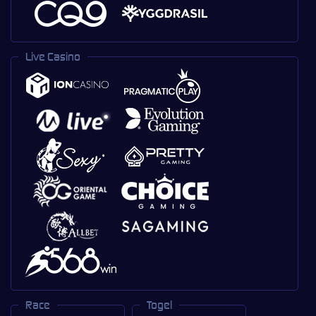
Live Casino
Race
Togel