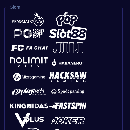
Slots