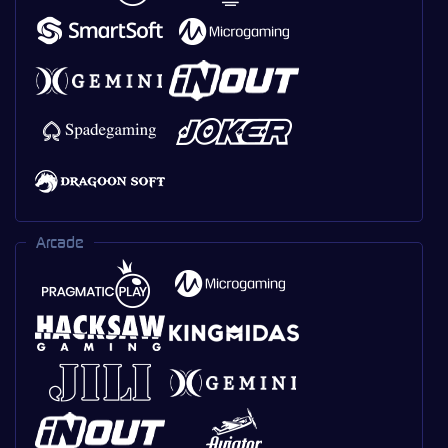
Arcade