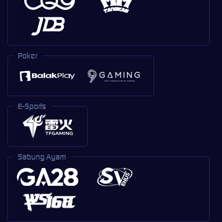
Poker
E-Sports
Sabung Ayam