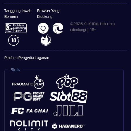
Tanggung Jawab
Browser Yang
Bermain
Didukung
©2026 KLIKHOKI. Hak cipta
dilindungi | 18+
Platform Penyedia Layanan
Slots