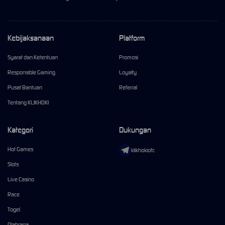
Kebijaksanaan
Platform
Syarat dan Ketentuan
Promosi
Responsible Gaming
Loyalty
Pusat Bantuan
Referral
Tentang KLIKHOKI
Kategori
Dukungan
Hot Games
klikhokiofc
Slots
Live Casino
Race
Togel
Olahraga