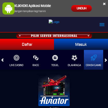
×
KLIKHOKI Aplikasi Mobile
UNDUH
Jangan tampilkan lagi hari ini
Daftar
Masuk
S
LIVE CASINO
RACE
TOGEL
OLAHRAGA
CRASH GAME