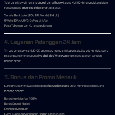
Tidak perlu khawatir tentang
deposit dan withdraw
karena KLIKHOKI menyediakan sistem
transaksi yang
super cepat dan aman
, termasuk:
Transfer Bank Lokal (BCA, BRI, Mandiri, BNI, dll.)
E-Wallet (DANA, OVO, GoPay, LinkAja)
Pulsa Telkomsel dan XL tanpa potongan
4. Layanan Pelanggan 24 Jam
Tim customer service KLIKHOKI selalu siap membantu kapan saja. Jika ada kendala, kamu
bisa langsung menghubungi
live chat atau WhatsApp
untuk mendapatkan bantuan
dengan cepat.
5. Bonus dan Promo Menarik
KLIKHOKI juga menawarkan berbagai
bonus dan promo
untuk meningkatkan peluang
menang, seperti:
Bonus New Member 100%
Bonus Deposit Harian
Cashback Mingguan
Event Turnamen Slot dengan Hadiah Jutaan Rupiah