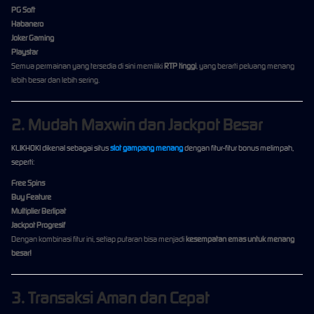
PG Soft
Habanero
Joker Gaming
Playstar
Semua permainan yang tersedia di sini memiliki
RTP tinggi
, yang berarti peluang menang
lebih besar dan lebih sering.
2. Mudah Maxwin dan Jackpot Besar
KLIKHOKI dikenal sebagai situs
slot gampang menang
dengan fitur-fitur bonus melimpah,
seperti:
Free Spins
Buy Feature
Multiplier Berlipat
Jackpot Progresif
Dengan kombinasi fitur ini, setiap putaran bisa menjadi
kesempatan emas untuk menang
besar!
3. Transaksi Aman dan Cepat