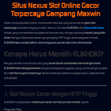
Situs Nexus Slot Online Gacor
Terpercaya Gampang Maxwin
Dalam dunia perjudian online, menemukan situs slot yang benar-benar
gacor dan
terpercaya
bukanlah hal yang mudah. Namun, kini hadir
KLIKHOKI
, situs
Nexus Slot online
terbaik yang menawarkan pengalaman bermain seru dengan peluang
maxwin yang lebih
besar
. Dengan koleksi permainan yang lengkap, RTP tinggi, serta pelayanan terbaik,
KLIKHOKI siap menjadi pilihan utama bagi para pemain slot online di Indonesia
.
Kenapa Harus Memilih KLIKHOKI?
Banyak pemain mencari situs slot yang
benar-benar memberikan kemenangan besar
.
KLIKHOKI hadir sebagai jawaban
dengan berbagai keunggulan yang membuatnya menjadi
situs
slot Nexus gacor terpercaya
. Berikut beberapa alasan mengapa kamu wajib bermain
di KLIKHOKI:
1. Slot Nexus Gacor dengan RTP Tinggi
KLIKHOKI menghadirkan
koleksi permainan slot dari provider terbaik
, seperti:
Pragmatic Play