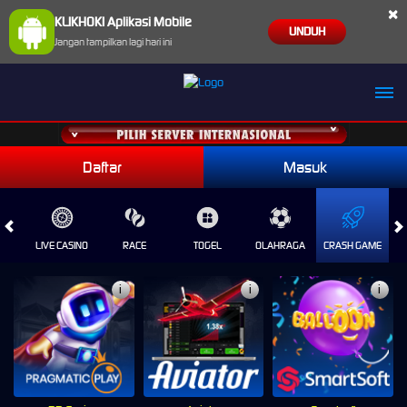
×
KLIKHOKI Aplikasi Mobile
UNDUH
Jangan tampilkan lagi hari ini
Daftar
Masuk
S
LIVE CASINO
RACE
TOGEL
OLAHRAGA
CRASH GAME
i
i
i