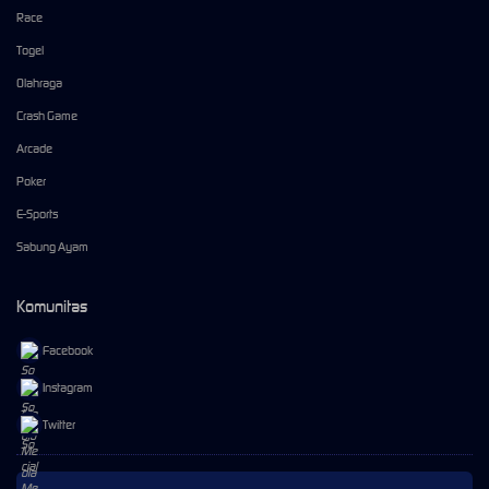
Race
Togel
Olahraga
Crash Game
Arcade
Poker
E-Sports
Sabung Ayam
Komunitas
Facebook
Instagram
Twitter