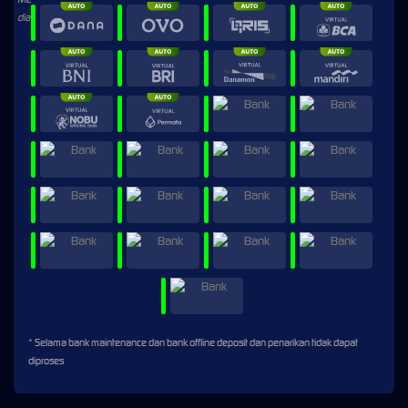
* Selama bank maintenance dan bank offline deposit dan penarikan tidak dapat
diproses