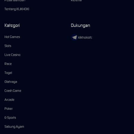
Pusat Bantuan
Referral
Tentang KLIKHOKI
Kategori
Dukungan
Hot Games
klikhokiofc
Slots
Live Casino
Race
Togel
Olahraga
Crash Game
Arcade
Poker
E-Sports
Sabung Ayam