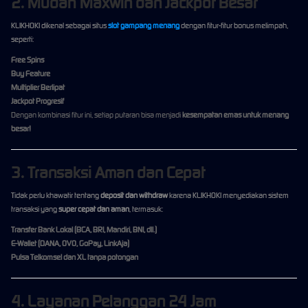
2. Mudah Maxwin dan Jackpot Besar
KLIKHOKI dikenal sebagai situs
slot gampang menang
dengan fitur-fitur bonus melimpah,
seperti:
Free Spins
Buy Feature
Multiplier Berlipat
Jackpot Progresif
Dengan kombinasi fitur ini, setiap putaran bisa menjadi
kesempatan emas untuk menang
besar!
3. Transaksi Aman dan Cepat
Tidak perlu khawatir tentang
deposit dan withdraw
karena KLIKHOKI menyediakan sistem
transaksi yang
super cepat dan aman
, termasuk:
Transfer Bank Lokal (BCA, BRI, Mandiri, BNI, dll.)
E-Wallet (DANA, OVO, GoPay, LinkAja)
Pulsa Telkomsel dan XL tanpa potongan
4. Layanan Pelanggan 24 Jam