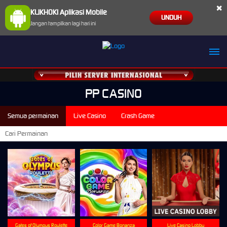
×
KLIKHOKI Aplikasi Mobile
UNDUH
Jangan tampilkan lagi hari ini
PP CASINO
Semua permainan
Live Casino
Crash Game
Gates of Olympus Roulette
Color Game Bonanza
Live Casino Lobby