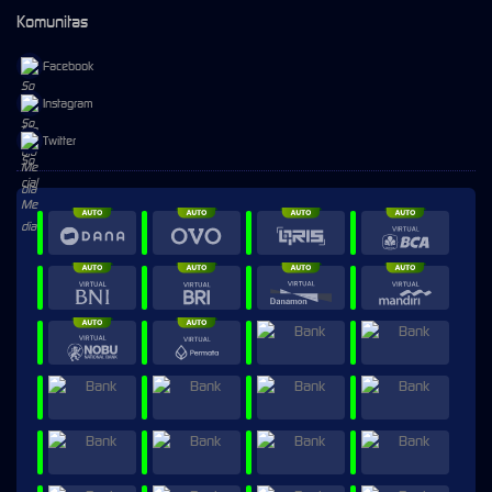
Komunitas
Facebook
Instagram
Twitter