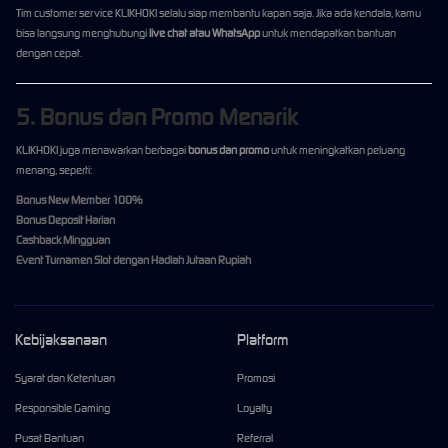
Tim customer service KLIKHOKI selalu siap membantu kapan saja. Jika ada kendala, kamu
bisa langsung menghubungi
live chat atau WhatsApp
untuk mendapatkan bantuan
dengan cepat.
5. Bonus dan Promo Menarik
KLIKHOKI juga menawarkan berbagai
bonus dan promo
untuk meningkatkan peluang
menang, seperti:
Bonus New Member 100%
Bonus Deposit Harian
Cashback Mingguan
Event Turnamen Slot dengan Hadiah Jutaan Rupiah
Kebijaksanaan
Platform
Syarat dan Ketentuan
Promosi
Responsible Gaming
Loyalty
Pusat Bantuan
Referral