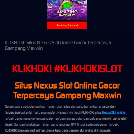
Amazing Baccarat
KLIKHOKI: Situs Nexus Slot Online Gacor Terpercaya
Gampang Maxwin
KLIKHOKI #KLIKHOKISLOT
Situs Nexus Slot Online Gacor
Terpercaya Gampang Maxwin
Dalam dunia perjudian online, menemukan situs slot yang benar-benar
gacor dan
terpercaya
bukanlah hal yang mudah. Namun, kini hadir
KLIKHOKI
, situs
Nexus Slot online
terbaik yang menawarkan pengalaman bermain seru dengan peluang
maxwin yang lebih
besar
. Dengan koleksi permainan yang lengkap, RTP tinggi, serta pelayanan terbaik,
KLIKHOKI siap menjadi pilihan utama bagi para pemain slot online di Indonesia
.