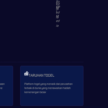
TARUHAN TOGEL
haan
Platform togel yang menarik dari perusahan
ame
terbaik di dunia yang menawarkan hadiah
kemenangan besar