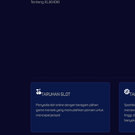
Tentang KLIKHOKI
TARUHAN SLOT
TA
Penyedia slot online dengan beragam pilihan
Sportsb
game menarik yang memudahkan pemain untuk
menawar
mencapai jackpot
tinggi,
banyak 