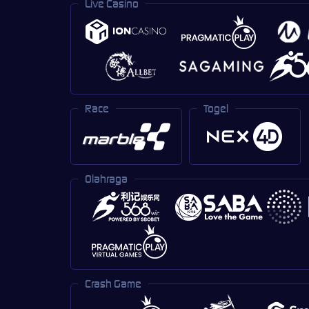
Live Casino
Race
Togel
Olahraga
Crash Game