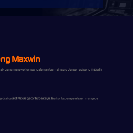
pang Maxwin
baik yang menawarkan pengalaman bermain seru dengan peluang
maxwin
di situs
slot Nexus gacor terpercaya
. Berikut beberapa alasan mengapa