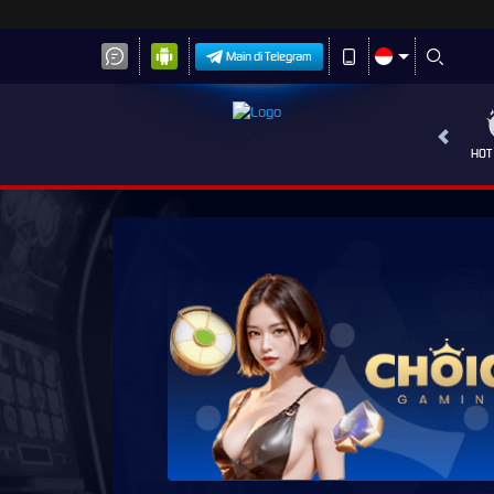
Main di Telegram
HOT