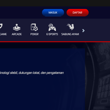
MASUK
DAFTAR
 GAME
ARCADE
POKER
E-SPORTS
SABUNG AYAM
PROMOSI
knologi stabil, dukungan lokal, dan pengalaman