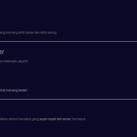
uang menang lebih besar dan lebih sering.
ar
us melimpah, seperti:
tuk menang besar!
akan sistem transaksi yang
super cepat dan aman
, termasuk: