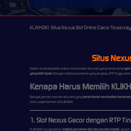
KLIKHOKI: Situs Nexus Slot Online Gacor Terper
Situs Nexu
Dalam dunia perjudian online, menemukan situs slot yang benar-benar
gaco
yang lebih besar
. Dengan koleksi permainan yang lengkap, RTP tinggi, serta
Kenapa Harus Memilih KLIK
Banyak pemain mencari situs slot yang
benar-benar memberikan kemenan
kamu wajib bermain di KLIKHOKI:
1. Slot Nexus Gacor dengan RTP Tin
KLIKHOKI menghadirkan
koleksi permainan slot dari provider terbaik
, seperti: