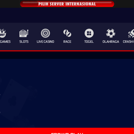
 GAMES
SLOTS
LIVE CASINO
RACE
TOGEL
OLAHRAGA
CRASH