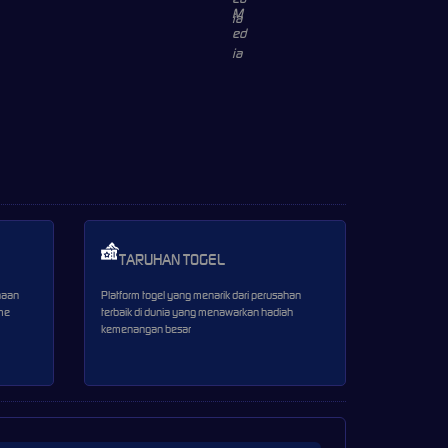
TARUHAN TOGEL
haan
Platform togel yang menarik dari perusahan
ame
terbaik di dunia yang menawarkan hadiah
kemenangan besar