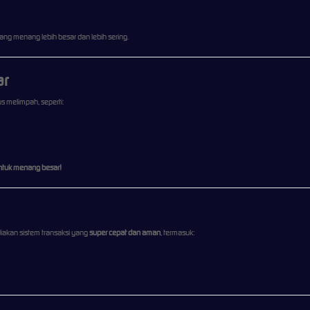
uang menang lebih besar dan lebih sering.
ar
us melimpah, seperti:
tuk menang besar!
akan sistem transaksi yang
super cepat dan aman
, termasuk: