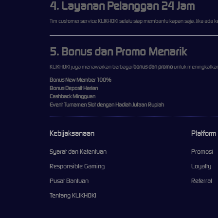
4. Layanan Pelanggan 24 Jam
Tim customer service KLIKHOKI selalu siap membantu kapan saja. Jika ada
5. Bonus dan Promo Menarik
KLIKHOKI juga menawarkan berbagai
bonus dan promo
untuk meningkatkan
Bonus New Member 100%
Bonus Deposit Harian
Cashback Mingguan
Event Turnamen Slot dengan Hadiah Jutaan Rupiah
Kebijaksanaan
Platform
Syarat dan Ketentuan
Promosi
Responsible Gaming
Loyalty
Pusat Bantuan
Referral
Tentang KLIKHOKI