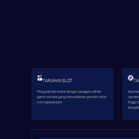
TARUHAN SLOT
TA
Penyedia slot online dengan beragam pilihan
Sportsb
game menarik yang memudahkan pemain untuk
menawar
mencapai jackpot
tinggi,
banyak 