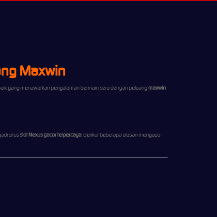
pang Maxwin
baik yang menawarkan pengalaman bermain seru dengan peluang
maxwin
di situs
slot Nexus gacor terpercaya
. Berikut beberapa alasan mengapa