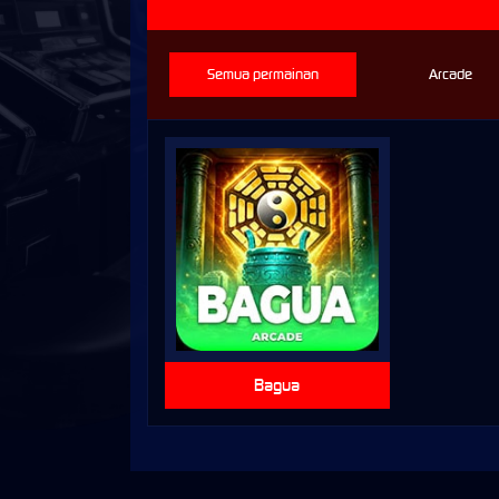
Semua permainan
Arcade
Bagua